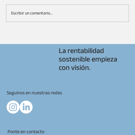
Escribir un comentario...
La rentabilidad
El calor… un problema más allá de la infraestructura
sostenible empieza
con visión.
Seguinos en nuestras redes
Ponte en contacto